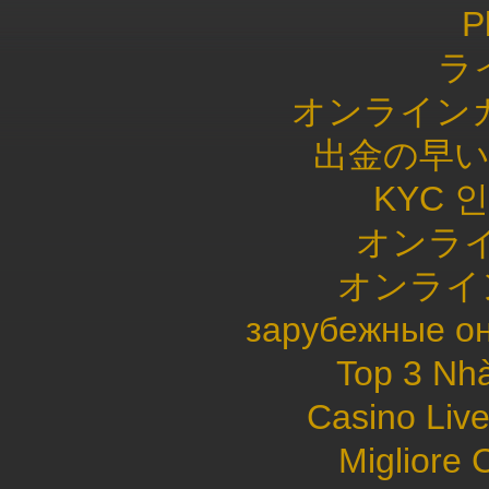
P
ラ
オンライン
出金の早
KYC 
オンライ
オンライ
зарубежные он
Top 3 Nhà
Casino Live
Migliore