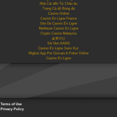
Nhà Cái đến Từ Châu âu
Trang Cá độ Bóng đá
Casino Online
Casino En Ligne France
Site De Casino En Ligne
Meilleure Casino En Ligne
Crypto Casino Malaysia
슬롯머신
Siti Non AAMS
Casino En Ligne Sans Kyc
Migliori App Per Giocare A Poker Online
Casino En Ligne
Terms of Use
Privacy Policy