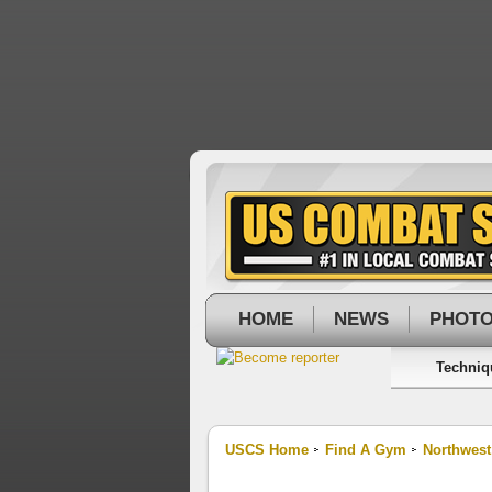
HOME
NEWS
PHOT
Techniq
USCS Home
Find A Gym
Northwest