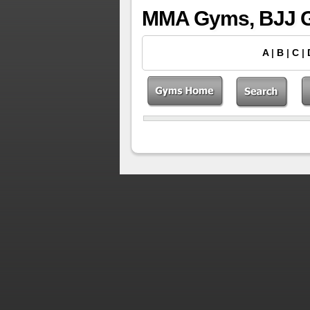
MMA Gyms, BJJ G
A
|
B
|
C
|