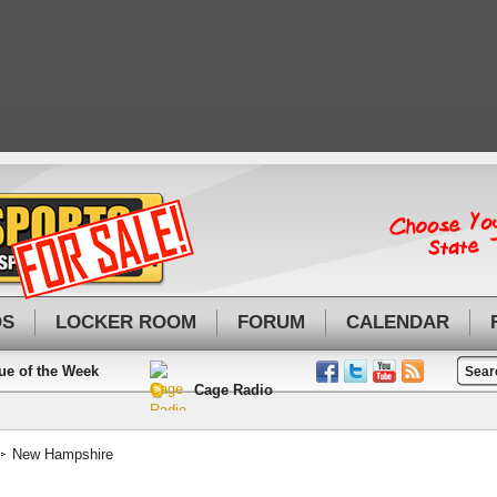
OS
LOCKER ROOM
FORUM
CALENDAR
ue of the Week
Cage Radio
New Hampshire