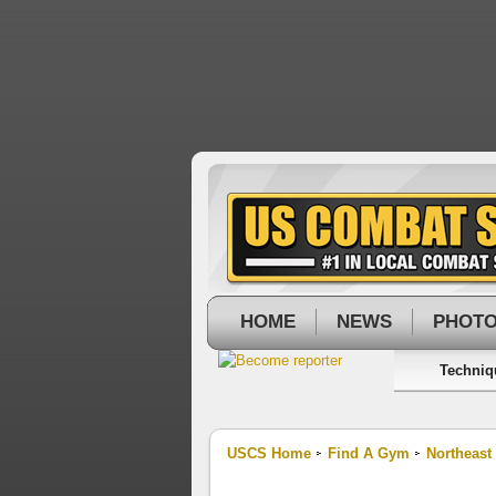
HOME
NEWS
PHOT
Techniq
USCS Home
Find A Gym
Northeast