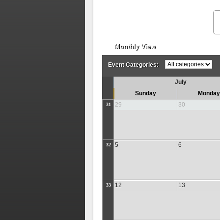
Monthly View
Event Categories:
July
Sunday
Monday
29
30
31
5
6
32
12
13
33