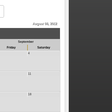
August 08, 2012
September
Friday
Saturday
4
11
18