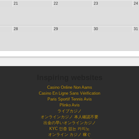
21
22
23
24
28
29
30
31
Inspiring websites
Casino Online Non Aams
Casino En Ligne Sans Vérification
Paris Sportif Tennis Avis
Plinko Avis
ライブカジノ
オンラインカジノ 本人確認不要
出金の早いオンラインカジノ
KYC 인증 없는 카지노
オンライン カジノ 稼ぐ